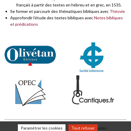
français à partir des textes en hébreu et en grec, en 1535.
Se former et parcourir des thématiques bibliques avec
Théovie
Approfondir l’étude des textes bibliques avec
Notes bibliques
et prédications
Paramétrer les cookies
www.olivetan.org
Tout refuser
Mentions légales